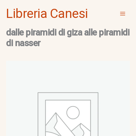
Vai
Mai
Libreria Canesi
al
Men
contenuto
dalle piramidi di giza alle piramidi
di nasser
dalle
piramidi
di
giza
alle
piramidi
di
nasser
quantità