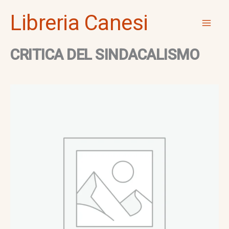
Vai
Mai
Libreria Canesi
al
Men
contenuto
CRITICA DEL SINDACALISMO
CRITICA
DEL
SINDACALISMO
quantità