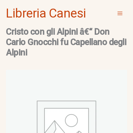
Vai
Mai
Libreria Canesi
al
Men
contenuto
Cristo con gli Alpini â€“ Don
Carlo Gnocchi fu Capellano degli
Alpini
Cristo
con
gli
Alpini
â€“
Don
Carlo
Gnocchi
fu
Capellano
degli