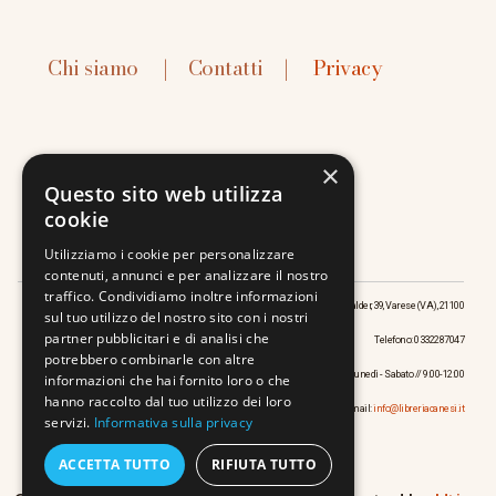
Chi siamo
|
Contatti
|
Privacy
×
Questo sito web utilizza
cookie
Contatti:
Utilizziamo i cookie per personalizzare
contenuti, annunci e per analizzare il nostro
traffico. Condividiamo inoltre informazioni
Località: Via Giuseppe Vincenzo Walder, 39, Varese (VA), 21100
sul tuo utilizzo del nostro sito con i nostri
partner pubblicitari e di analisi che
Telefono: 0332287047
potrebbero combinarle con altre
Orari: Lunedì - Sabato // 9:00-12:00
informazioni che hai fornito loro o che
hanno raccolto dal tuo utilizzo dei loro
Email:
info@libreriacanesi.it
servizi.
Informativa sulla privacy
ACCETTA TUTTO
RIFIUTA TUTTO