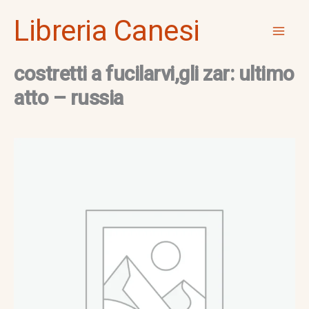
Vai
Mai
Libreria Canesi
al
Men
contenuto
costretti a fucilarvi,gli zar: ultimo
atto – russia
costretti
a
fucilarvi,gli
zar:
ultimo
atto
-
russia
quantità