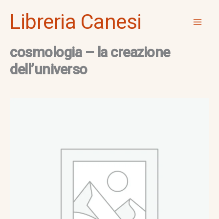
Vai
Mai
Libreria Canesi
al
Men
contenuto
cosmologia – la creazione
dell’universo
cosmologia
-
la
creazione
dell'universo
quantità