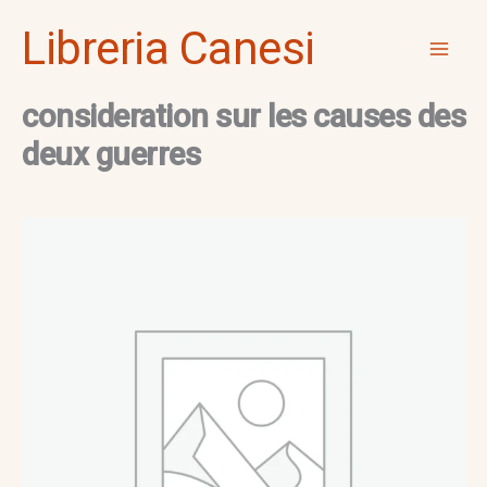
Vai
Mai
Libreria Canesi
al
Men
contenuto
consideration sur les causes des
deux guerres
consideration
sur
les
causes
des
deux
guerres
quantità