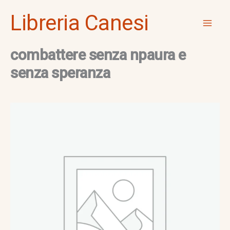
Vai
Mai
Libreria Canesi
al
Men
contenuto
combattere senza npaura e
senza speranza
combattere
senza
npaura
e
senza
speranza
quantità