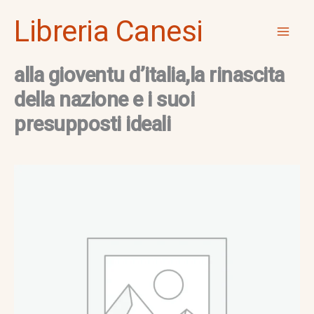
Vai
Mai
Libreria Canesi
al
Men
contenuto
alla gioventu d’italia,la rinascita
della nazione e i suoi
presupposti ideali
alla
gioventu
d'italia,la
rinascita
della
nazione
e
i
suoi
presupposti
ideali