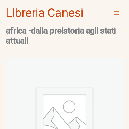
Vai
Mai
Libreria Canesi
al
Men
contenuto
africa -dalla preistoria agli stati
attuali
africa
-
dalla
preistoria
agli
stati
attuali
quantità